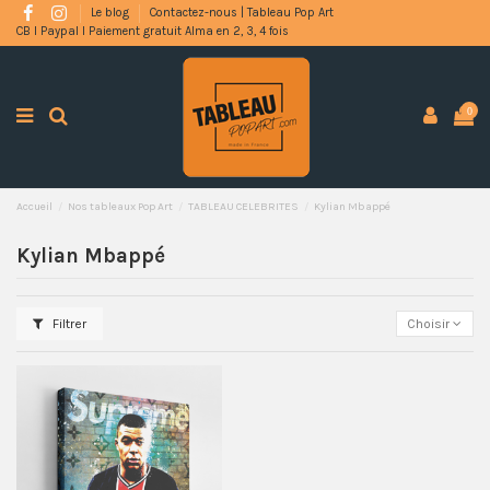
Le blog
Contactez-nous | Tableau Pop Art
CB l Paypal l Paiement gratuit Alma en 2, 3, 4 fois
0
Accueil
Nos tableaux Pop Art
TABLEAU CELEBRITES
Kylian Mbappé
Kylian Mbappé
Filtrer
Choisir