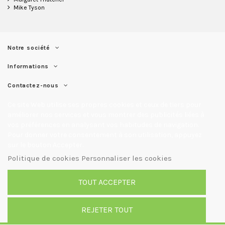
Mike Tyson
Notre société
Informations
Contactez-nous
Ce site Web utilise ses propres cookies et ceux de tiers pour
améliorer nos services et vous montrer des publicités liées à
vos préférences en analysant vos habitudes de navigation.
Pour donner votre consentement à son utilisation, appuyez
sur le bouton Accepter.
Politique de cookies
Personnaliser les cookies
TOUT ACCEPTER
REJETER TOUT