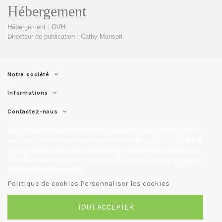
Hébergement
Hébergement : OVH.
Directeur de publication : Cathy Manseri.
Notre société
Informations
Contactez-nous
Ce site Web utilise ses propres cookies et ceux de tiers pour
améliorer nos services et vous montrer des publicités liées à
vos préférences en analysant vos habitudes de navigation.
Pour donner votre consentement à son utilisation, appuyez
sur le bouton Accepter.
Politique de cookies
Personnaliser les cookies
TOUT ACCEPTER