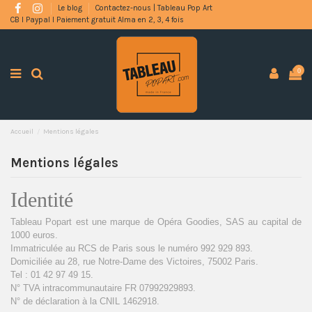
Le blog
Contactez-nous | Tableau Pop Art
CB l Paypal l Paiement gratuit Alma en 2, 3, 4 fois
0
Accueil
Mentions légales
Mentions légales
Identité
Tableau Popart est une marque de Opéra Goodies, SAS au capital de
1000 euros.
Immatriculée au RCS de Paris sous le numéro 992 929 893.
Domiciliée au 28, rue Notre-Dame des Victoires, 75002 Paris.
Tel : 01 42 97 49 15.
N° TVA intracommunautaire FR 07992929893.
N° de déclaration à la CNIL 1462918.