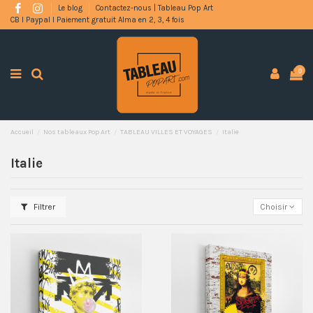
Le blog
Contactez-nous | Tableau Pop Art
CB l Paypal l Paiement gratuit Alma en 2, 3, 4 fois
0
Accueil
Nos tableaux Pop Art
TABLEAU VILLES ET VOYAGES
Italie
Italie
Filtrer
Choisir