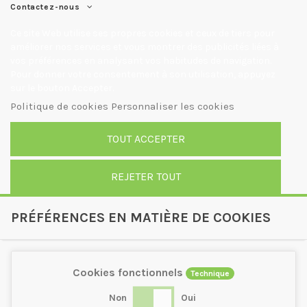
Contactez-nous
Ce site Web utilise ses propres cookies et ceux de tiers pour
améliorer nos services et vous montrer des publicités liées à
vos préférences en analysant vos habitudes de navigation.
Pour donner votre consentement à son utilisation, appuyez
sur le bouton Accepter.
Politique de cookies
Personnaliser les cookies
TOUT ACCEPTER
REJETER TOUT
PRÉFÉRENCES EN MATIÈRE DE COOKIES
Cookies fonctionnels
Technique
Non
Oui