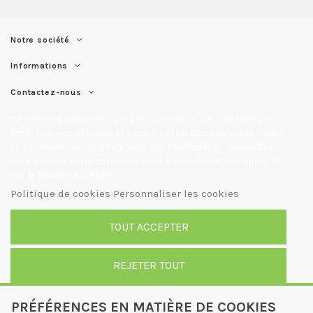
Notre société
Informations
Contactez-nous
Ce site Web utilise ses propres cookies et ceux de tiers pour
améliorer nos services et vous montrer des publicités liées à
vos préférences en analysant vos habitudes de navigation.
Pour donner votre consentement à son utilisation, appuyez
sur le bouton Accepter.
Politique de cookies
Personnaliser les cookies
TOUT ACCEPTER
REJETER TOUT
PRÉFÉRENCES EN MATIÈRE DE COOKIES