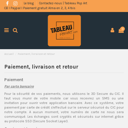
Le blog
Contactez-nous | Tableau Pop Art
CB l Paypal l Paiement gratuit Alma en 2, 3, 4 fois
0
Accueil
Paiement, livraison et retour
Paiement, livraison et retour
Paiement
Par carte bancaire
Pour la sécurité de vos paiements, nous utilisons le 3D Secure du CIC. Il
faut vous munir de votre mobile car vous recevrez un SMS ou une
invitation pour ouvrir votre application bancaire. Avec ce système, votre
paiement par carte de crédit s'effectué sur le serveur sécurisé du CIC pour
notre compte. A aucun moment, votre numéro de carte ne nous sera
communiqué. Les échanges sont cryptés et sécurisés sur internet grâce
au protocole SS3 (Secure Socket Layer).