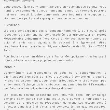
Par virement bancaire
Vous pouvez régler par virement bancaire en n'oubliant pas d'ajouter votre
numéro de commande et votre nom dans le motif du virement, pour une
meilleure traçabilité. Votre commande sera imprimée à réception du
virement (cela peut prendre quelques jours selon les banques).
Livraison
Les colis sont expédiés dès la fabrication terminée (2 ou 3 jours) après
réception du paiement. Ils sont expédiés par transporteur en
France
Métropolitaine uniquement
(hors Corse et Monaco) avec un numéro de
suivi et remis sans signature. Ils peuvent être également retirés
gratuitement à notre atelier au 28, rue Notre-Dame des Victoires - 75002
Paris.
Pour toute livraison
en dehors de la France Métropolitaine
, n'hésitez pas à
nous contacter, nous vous proposerons une solution.
Retour
Conformément aux dispositions du code de la consommation, le
client dispose d’un délai de 14 jours ouvrables à compter de la date de
livraison de sa commande, pour retourner tout article ne lui convenant pas
et demander l’échange ou le remboursement sans pénalité,
à l’exception
des frais de retour qui restent à la charge du client
.
Les produits doivent cependant être retournés dans leur emballage
d’origine et en parfait état dans les 3 jours suivant la notification au
vendeur de la décision de rétractation du client. Les retours sont à
effectuer dans leur état d’origine et complets (emballage, accessoires,