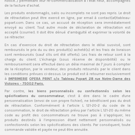
notice...) permettant leur re-commercialisation à l’état neuf, accompagnés
de la facture d’achat.
Les produits endommagés, salis ou incomplets ne sont pas repris. Le droit
de rétractation peut être exercé en ligne, par email à contact(at)tableau-
popart.com. Dans ce cas, un accusé de réception sera immédiatement
envoyé au client. Tout autre mode de déclaration de rétractation est
accepté (courrier). Il doit être dénué d’ambiguïté et exprimer la volonté de
se rétracter.
En cas d’exercice du droit de rétractation dans le délai susvisé, sont
remboursés le prix du ou des produit(s) acheté(s) et les frais de livraison
sont remboursés (sauf s'ils ont été offerts). Les frais de retour sont à la
charge du client. L’échange (sous réserve de disponibilité) ou le
remboursement sera effectué dans un délai maximal de 7 jours à compter
de la réception, par le vendeur, des produits retournés par le client dans
les conditions prévues ci-dessus. Le produit est à retourner exclusivement
à
IMPRIMERIE
OPERA PRINT c/o Tableau Popart 28 rue Notre-Dame des
Victoires - 75002 Paris.
Par contre,
les biens personnalisés ou confectionnés selon les
spécifications du consommateur
, c'est à dire dans le cadre d'une
personnalisation (envoi de son propre fichier), ne bénéficient pas du droit
de rétractation. Conformément à l’article L 121-20-2 du code de la
consommation, le droit de rétractation prévu par l’article L 121-20 du même
code au profit des consommateurs ne trouve pas à s’appliquer, les
produits destinés à l’impression étant nettement personnalisés ou
confectionnés selon les spécifications des clients. Par conséquent, toute
commande validée et payée ne peut être annulée.