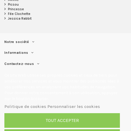
Picsou
Princesse
Fée Clochette
Jessica Rabbit
Notre société
Informations
Contactez-nous
Ce site Web utilise ses propres cookies et ceux de tiers pour
améliorer nos services et vous montrer des publicités liées à
vos préférences en analysant vos habitudes de navigation.
Pour donner votre consentement à son utilisation, appuyez
sur le bouton Accepter.
Politique de cookies
Personnaliser les cookies
TOUT ACCEPTER