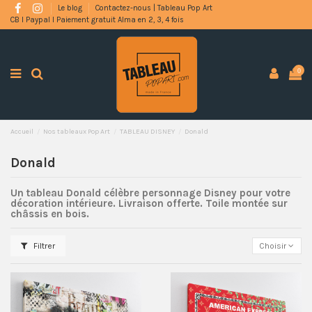
Le blog
Contactez-nous | Tableau Pop Art
CB l Paypal l Paiement gratuit Alma en 2, 3, 4 fois
0
Accueil
Nos tableaux Pop Art
TABLEAU DISNEY
Donald
Donald
Un tableau Donald célèbre personnage Disney pour votre
décoration intérieure. Livraison offerte. Toile montée sur
châssis en bois.
Filtrer
Choisir