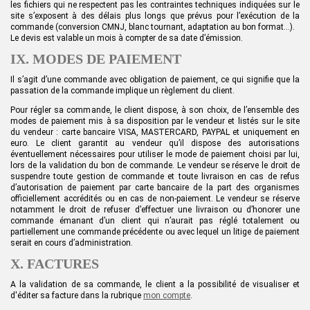
les fichiers qui ne respectent pas les contraintes techniques indiquées sur le
site s’exposent à des délais plus longs que prévus pour l’exécution de la
commande (conversion CMNJ, blanc tournant, adaptation au bon format…).
Le devis est valable un mois à compter de sa date d’émission.
IX. MODES DE PAIEMENT
Il s’agit d’une commande avec obligation de paiement, ce qui signifie que la
passation de la commande implique un règlement du client.
Pour régler sa commande,
le client
dispose, à son choix, de l’ensemble des
modes de paiement mis à sa disposition par le vendeur et listés sur le site
du vendeur : carte bancaire VISA, MASTERCARD, PAYPAL et uniquement en
euro. L
e client
garantit au vendeur qu’il dispose des autorisations
éventuellement nécessaires pour utiliser le mode de paiement choisi par lui,
lors de la validation du bon de commande. Le vendeur se réserve le droit de
suspendre toute gestion de commande et toute livraison en cas de refus
d’autorisation de paiement par carte bancaire de la part des organismes
officiellement accrédités ou en cas de non-paiement. Le vendeur se réserve
notamment le droit de refuser d’effectuer une livraison ou d’honorer une
commande émanant d’un
client
qui n’aurait pas réglé totalement ou
partiellement une commande précédente ou avec lequel un litige de paiement
serait en cours d’administration.
X. FACTURES
A la validation de
sa
commande,
le client a
la possibilité de visualiser et
d
'
éditer
sa
facture
dans la rubrique
mon compte
.