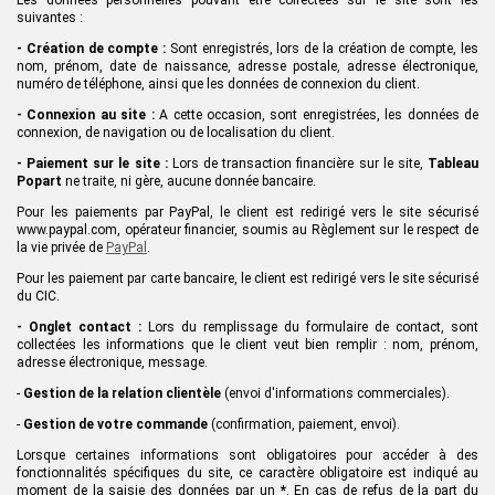
Les données personnelles pouvant être collectées sur le site sont les
suivantes :
- Création de compte
:
Sont enregistrés, lors de la création de compte,
le
s
nom, prénom, date de naissance, adresse postale, adresse électronique,
numéro de téléphone, ainsi que
le
s données de connexion
du client
.
-
Connexion au site
:
A cette occasion, sont enregistrées,
le
s données de
connexion, de navigation ou de localisation
du client
.
-
Paiement sur le site
:
Lors
de transaction financière sur le site,
Tableau
Popart
ne traite, ni gère, aucune donnée bancaire.
Pour les paiements par PayPal, le client est redirigé vers le site sécurisé
www.paypal.com, opérateur financier, soumis au Règlement sur le respect de
la vie privée de
PayPal
.
Pour les paiement par carte bancaire, le client est redirigé vers le site sécurisé
du CIC.
-
Onglet contact
:
Lors du remplissage du formulaire de contact, sont
collectées les informations que
le client veut
bien remplir : nom, prénom,
adresse élec
t
ronique, message.
-
Gestion de la relation clientèle
(envoi d'informations commerciales).
-
Gestion de votre commande
(confirmation, paiement, envoi).
Lorsque certaines informations sont obligatoires pour accéder à des
fonctionnalités spécifiques du site, ce caractère obligatoire est indiqué au
moment de la saisie des données par un
*
. En cas de refus de la part du