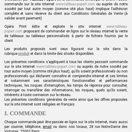
commande sur le site Internet
www.tableau-popart.com
ou auprès de notre
société par tout autre moyen (comme cité plus haut) implique l’adhésion
complète et sans réserve du client aux Conditions Générales de Vente (à
valider avant paiement).
Opéra Print édite et exploite le site internet
www.
tableau-
popart.com
proposant de commander en ligne sur le réseau internet la vente
de tableaux ou tableaux personnalisés à partir de fichiers fournis par le
client.
Les produits proposés sont ceux figurant sur le site dans la
rubrique
produit
et dans la limite des stocks disponibles.
Les présentes conditions s’appliquent à tous les clients passant commande
sur le site Internet
www.
tableau-popart.com
ou auprès de notre société par
tout autre moyen (comme cité plus haut), qu’ils soient professionnels ou non
professionnels qui déclarent connaître et comprendre Internet et ses limites
et notamment ses caractéristiques fonctionnelles et performances
techniques, les risques d’interruption, les temps de réponse pour consulter,
interroger ou transférer des informations, les risques, quels qu’ils soient,
inhérents à toute connexion sur le réseau.
Les présentes conditions générales de vente ainsi que les offres proposées
sur le site Internet sont rédigées en français.
I. COMMANDE
Chaque commande peut être passée en ligne sur le site Internet, mais aussi
par courrier, téléphone,
email
ou dans nos locaux, 28 rue Notre-Dame des
Victoires, 75002 Paris.