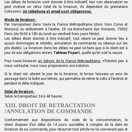
Les délais de livraison sont donnés à titre indicatif, leur non observation ne
peut motiver un refus total de la livraison, ils dépendent du prestataire
Colissimo.
Un téléphone et email sont obligatoires.
Mode de livraison :
Par transporteur
dans toute la France Métropolitaine (donc hors Corse et
Monaco) ou enlèvement à l’atelier, 28 rue Notre-Dame des Victoires, 75002
Paris
(de 9h30 à 18h du lundi au vendredi hors jours fériés)
.
Les délais étant donnés à titre indicatif, tout retard ne peut donner lieu à
aucun dommages et intérêts, annulation de commande ou retenue sur les
prix établis. La livraison dans les délais ne peut se faire que si
le client
est à
jour de ses obligations envers
Tableau Popart
, quelle qu’en soit la cause.
Pour toute livraison
en dehors de la France Métropolitaine
, n'hésitez pas à
nous contacter, nous vous proposerons une solution.
Si l
e client
est absent le jour de la livraison, le livreur laissera un avis de
passage dans la boîte aux lettres, qui permettra de retirer le colis à l’endroit et
pendant le délai indiqués.
Délai de livraison :
Selon le transporteur 24 à 48 heures.
XIII. DROIT DE RETRACTATION
/ANNULATION DE COMMANDE
Conformément aux dispositions du code de la consommation,
le
client
dispose d’un délai de 14 jours ouvrables à compter de la date de
livraison de sa commande, pour retourner tout article ne lui convenant pas et