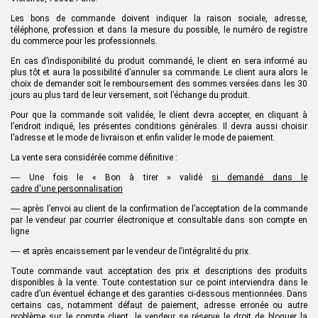
Les bons de commande doivent indiquer la raison sociale, adresse,
téléphone, profession et dans la mesure du possible, le numéro de registre
du commerce pour les professionnels.
En cas d’indisponibilité du produit commandé,
le client
en sera informé au
plus tôt et aura la possibilité d’annuler sa commande.
Le client
aura alors le
choix de demander soit le remboursement des sommes versées dans les 30
jours au plus tard de leur versement, soit l’échange du produit.
Pour que la commande soit validée, le client devra accepter, en cliquant à
l’endroit indiqué, les présentes conditions générales. Il devra aussi choisir
l’adresse et le mode de livraison et enfin valider le mode de paiement.
La vente sera considérée comme définitive :
—
Une fois le « Bon à tirer » validé
si demandé dans le
cadre
d
'une
personnalisation
—
après l’envoi au client de la confirmation de l’acceptation de la commande
par le vendeur par courrier électronique et consultable dans son compte en
ligne
—
et après encaissement par le vendeur de l’intégralité du prix.
Toute commande vaut acceptation des prix et descriptions des produits
disponibles à la vente. Toute contestation sur ce point interviendra dans le
cadre d’un éventuel échange et des garanties ci-dessous mentionnées. Dans
certains cas, notamment défaut de paiement, adresse erronée ou autre
problème sur le compte client, le vendeur se réserve le droit de bloquer la