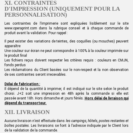
XI. CONTRAINTES
D'IMPRESSION (UNIQUEMENT POUR LA
PERSONNALISATION)
Les contraintes de l’imprimerie sont expliquées lisiblement sur le site
www.operaprint.com dans la rubrique conseil et à chaque commande de
produit avant la validation. Pour rappel :
Il peut exister des variations de teintes, des coquilles (ou mouches) peuvent
apparaître
Une couleur sur écran ne peut correspondre à 100% à la couleur imprimée sur
le produit final
Les fichiers reçus doivent respecter les critères requis : couleurs en CMJN,
fonds perdus
Les réclamations du Client basées sur le non-respect et la non observation
de ses contraintes seront irrecevables.
Délai de fabrication :
Il dépend d
e la quantité
à imprimer, il
est
indiqué sur le site selon le produit
choisi.
J+2
soit une i
mpression en 48
h
après la commande si elle est
passée avant 18h
. Hors dimanche et jours fériés.
Hors délai de livraison qui
dépend du transporteur.
XII. LIVRAISON
Aucune livraison n’est effectuée dans
les campings, hôtels, postes restantes et
boîtes postales
. Les livraisons se font à l’adresse indiquée par le Client lors
de la validation de la commande.