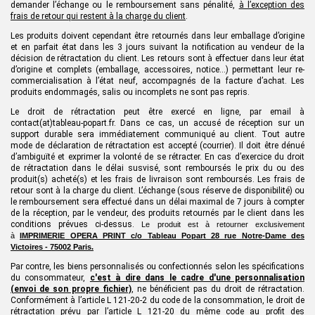
demander l’échange ou le remboursement sans pénalité,
à l’exception des
frais de retour qui restent à la charge
du client
.
Les produits doivent cependant être retournés dans leur emballage d’origine
et en parfait état dans les
3
jours suivant la notification au vendeur de la
décision de rétractation
du client
. Les retours sont à effectuer dans leur état
d’origine et complets (emballage, accessoires, notice...) permettant leur re-
commercialisation à l’état neuf, accompagnés de la facture d’achat. Les
produits endommagés, salis ou incomplets ne sont pas repris.
Le droit de rétractation peut être exercé en ligne, par email à
contact(at)tableau-popart.fr. Dans ce cas, un accusé de réception sur un
support durable sera immédiatement communiqué au client. Tout autre
mode de déclaration de rétractation est accepté (courrier). Il doit être dénué
d’ambiguïté et exprimer la volonté de se rétracter. En cas d’exercice du droit
de rétractation dans le délai susvisé, sont remboursés le prix du ou des
produit(s) acheté(s) et les frais de livraison sont remboursés. Les frais de
retour sont à la charge du client. L’échange (sous réserve de disponibilité) ou
le remboursement sera effectué dans un délai maximal de 7 jours à compter
de la réception, par le vendeur, des produits retournés par le client dans les
conditions prévues ci-dessus.
Le produit est à retourner exclusivement
à
IMPRIMERIE
OPERA PRINT
c/o Tableau Popart 28 rue Notre-Dame des
Victoires - 75002 Paris.
Par contre, les biens personnalisés ou confectionnés selon les spécifications
du consommateur
,
c'est à dire dans le cadre d'une personnalisation
(envoi de son propre fichier)
, ne bénéficient pas du droit de rétractation.
Conformément à l’article L 121-20-2 du code de la consommation, le droit de
rétractation prévu par l’article L 121-20 du même code au profit des