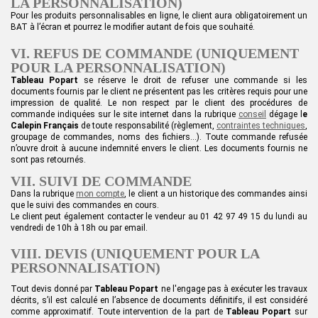
LA PERSONNALISATION)
Pour les produits personnalisables en ligne, le client aura obligatoirement un
BAT à l’écran et pourrez le modifier autant de fois que souhaité.
VI. REFUS DE COMMANDE (UNIQUEMENT
POUR LA PERSONNALISATION)
Tableau Popart
se réserve le droit de refuser une commande si les
documents fournis par le client ne présentent pas les critères requis pour une
impression de qualité. Le non respect par le client des procédures de
commande indiquées sur le site internet dans la rubrique
conseil
dégage
l
e
Calepin Français
de toute responsabilité (règlement,
contraintes techniques
,
groupage de commandes, noms des fichiers…). Toute commande refusée
n’ouvre droit à aucune indemnité envers le client. Les documents fournis ne
sont pas retournés.
VII. SUIVI DE COMMANDE
Dans la rubrique
mon compte
,
le client a
un historique de
s
commandes ainsi
que le suivi des commandes en cours.
Le client peut
également contacter
le vendeur
au 01 42 97 49 15
du lundi au
vendredi de 10h à 18h
ou par
email.
VIII. DEVIS (UNIQUEMENT POUR LA
PERSONNALISATION)
Tout devis donné par
Tableau Popart
ne l'engage pas à exécuter les travaux
décrits, s’il est calculé en l’absence de documents définitifs, il est considéré
comme approximatif. Toute intervention de la part de
Tableau Popart
sur