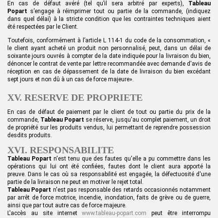
En cas de défaut avéré (tel qu’il sera arbitré par experts),
Tableau
Popart
s’engage à réimprimer tout ou partie de la commande, (indiquez
dans quel délai) à la stricte condition que les contraintes techniques aient
été respectées par le Client.
Toutefois, conformément à l’article L 114-1 du code de la consommation, «
le client ayant acheté un produit non personnalisé, peut, dans un délai de
soixante jours ouvrés à compter de la date indiquée pour la livraison du bien,
dénoncer le contrat de vente par lettre recommandée avec demande d'avis de
réception en cas de dépassement de la date de livraison du bien excédant
sept jours et non dû à un cas de force majeure».
XV. RESERVE DE PROPRIETE
En cas de défaut de paiement par le client de tout ou partie du prix de la
commande,
Tableau Popart
se réserve, jusqu'au complet paiement, un droit
de propriété sur les produits vendus, lui permettant de reprendre possession
desdits produits.
XVI. RESPONSABILITE
Tableau Popart
n'est tenu que des fautes qu'elle a pu commettre dans les
opérations qui lui ont été confiées, fautes dont le client aura apporté la
preuve. Dans le cas où sa responsabilité est engagée, la défectuosité d'une
partie de la livraison ne peut en motiver le rejet total.
Tableau Popart
n'est pas responsable des retards occasionnés notamment
par arrêt de force motrice, incendie, inondation, faits de grève ou de guerre,
ainsi que par tout autre cas de force majeure.
L'accès au site internet
www.tableau-popart.com
peut être interrompu