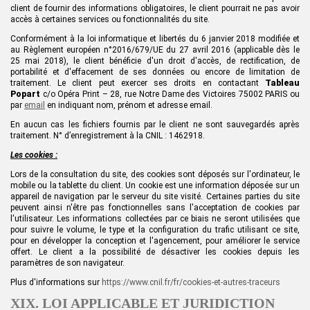
client de fournir des informations obligatoires, le client pourrait ne pas avoir
accès à certaines services ou fonctionnalités du site.
Conformément à la loi informatique et libertés du 6 janvier 2018 modifiée et
au Règlement européen n°2016/679/UE du 27 avril 2016 (applicable dès le
25 mai 2018),
le client
bénéficie d'un droit d'accès, de rectification, de
portabilité et d'effacement de
se
s données ou encore de limitation de
traitement.
Le client peut
exercer
se
s droits en contactant
Tableau
Popart
c/o
Opéra Print – 28, rue Notre Dame des Victoires 75002 PARIS ou
par
email
en indiquant nom, prénom et adresse email.
En aucun cas les fichiers fournis par le client ne sont sauvegardés après
traitement. N° d’enregistrement à la CNIL : 1462918.
Les cookies :
Lors de la consultation du site, des cookies sont déposés sur l'ordinateur, le
mobile ou la tablette du client. Un cookie est une information déposée sur un
appareil de navigation par le serveur du site visité. Certaines parties du site
peuvent ainsi n'être pas fonctionnelles sans l'acceptation de cookies par
l'utilisateur. Les informations collectées par ce biais ne seront utilisées que
pour suivre le volume, le type et la configuration du trafic utilisant ce site,
pour en développer la conception et l'agencement, pour améliorer le service
offert. Le client a la possibilité de désactiver les cookies depuis les
paramètres de son navigateur.
Plus d'informations sur
https://www.cnil.fr/fr/cookies-et-autres-traceurs
XIX. LOI APPLICABLE ET JURIDICTION