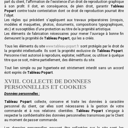
part du client, l'affirmation de l'existence d'un droit de reproduction graphique
à son profit. Il doit, en conséquence, de plein droit, garantir
Tableau
Popart
contre toute contestation dont ce droit de reproduction pourrait être
l'objet.
Les règles qui précèdent s'appliquent aux travaux préparatoires (croquis,
modèles et maquettes, photos, documents, compositions typographiques,
etc.) et susceptibles d'une protection au titre de la propriété artistique.
Les éléments de fabrication nécessaires pour mener l'ouvrage à bonne fin
demeurent la propriété de
Tableau Popart
, qui les a créés.
Tous les éléments du site
www.tableau-popart.fr
sont protégés par le droit de
la propriété intellectuelle. Ils sont la propriété exclusive de
Tableau Popart
.
Personne n’est autorisé à reproduire, exploiter, rediffuser, ou utiliser à quelque
titre que ce soit, même partiellement, des éléments du site.
Tout lien simple ou par hypertexte est strictement interdit sans un accord
écrit exprès de
Tableau Popart
.
XVIII. COLLECTE DE DONNEES
PERSONNELLES ET COOKIES
Données personnelles :
Tableau Popart
collecte, conserve et traite les données à caractère
personnel du
c
lient, car elles sont nécessaires à la gestion de votre
commande et à nos relations clientèles.
Tableau Popart
s’engage à
respecter la confidentialité des données personnelles transmises par le Client
au moment de passer commande.