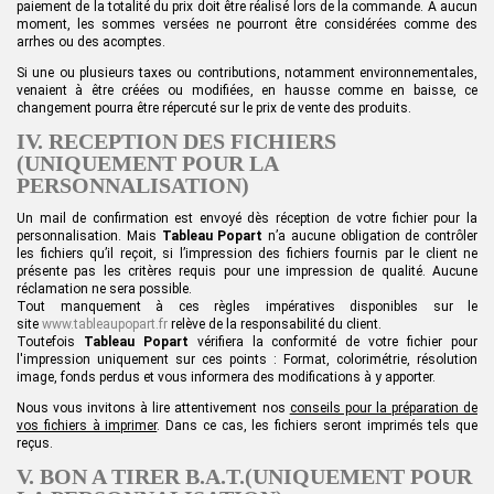
paiement de la totalité du prix doit être réalisé lors de la commande. A aucun
moment, les sommes versées ne pourront être considérées comme des
arrhes ou des acomptes.
Si une ou plusieurs taxes ou contributions, notamment environnementales,
venaient à être créées ou modifiées, en hausse comme en baisse, ce
changement pourra être répercuté sur le prix de vente des produits.
IV. RECEPTION DES FICHIERS
(UNIQUEMENT POUR LA
PERSONNALISATION)
Un mail de confirmation est envoyé dès réception de votre fichier pour la
personnalisation. Mais
Tableau Popart
n’a aucune obligation de contrôler
les fichiers qu’il reçoit, si l’impression des fichiers fournis par le client ne
présente pas les critères requis pour une impression de qualité. Aucune
réclamation ne sera possible.
Tout manquement à ces règles impératives disponibles sur le
site
www.tableaupopart.fr
relève de la responsabilité du client.
Toutefois
Tableau Popart
vérifiera la conformité de votre fichier pour
l'impression uniquement sur ces points : Format, colorimétrie, résolution
image, fonds perdus et vous informera des modifications à y apporter.
N
ous vous invitons à lire attentivement nos
conseils pour la préparation de
vos fichiers à imprimer
. Dans ce cas,
le
s fichiers seront imprimés tels que
reçus.
V. BON A TIRER B.A.T.(UNIQUEMENT POUR