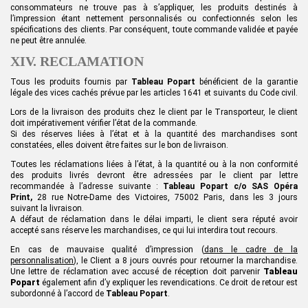
consommateurs ne trouve pas à s’appliquer, les produits destinés à
l’impression étant nettement personnalisés ou confectionnés selon les
spécifications des clients. Par conséquent, toute commande validée et payée
ne peut être annulée.
XIV. RECLAMATION
Tous les produits fournis par
Tableau Popart
bénéficient de la garantie
légale des vices cachés prévue par les articles 1641 et suivants du Code civil.
Lors de la livraison des produits chez le client par le Transporteur, le client
doit impérativement vérifier l’état de la commande.
Si des réserves liées à l’état et à la quantité des marchandises sont
constatées, elles doivent être faites sur le bon de livraison.
Toutes les réclamations liées à l’état, à la quantité ou à la non conformité
des produits livrés devront être adressées par le client par lettre
recommandée à l’adresse suivante :
Tableau Popart
c/o SAS Opéra
Print,
28 rue Notre-Dame des Victoires, 75002 Paris, dans les 3 jours
suivant la livraison.
A défaut de réclamation dans le délai imparti, le client sera réputé avoir
accepté sans réserve les marchandises, ce qui lui interdira tout recours.
En cas de mauvaise qualité d’impression (
dans le cadre de la
personnalisation
), le Client a 8 jours ouvrés pour retourner la marchandise.
Une lettre de réclamation avec accusé de réception doit parvenir
Tableau
Popart
également afin d’y expliquer les revendications. Ce droit de retour est
subordonné à l’accord de
Tableau Popart
.