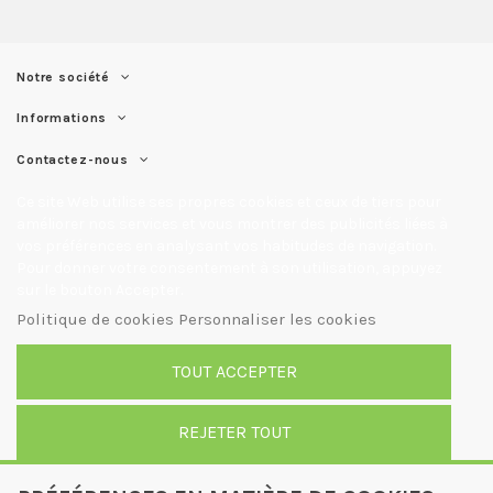
Notre société
Informations
Contactez-nous
Ce site Web utilise ses propres cookies et ceux de tiers pour
améliorer nos services et vous montrer des publicités liées à
vos préférences en analysant vos habitudes de navigation.
Pour donner votre consentement à son utilisation, appuyez
sur le bouton Accepter.
Politique de cookies
Personnaliser les cookies
TOUT ACCEPTER
REJETER TOUT