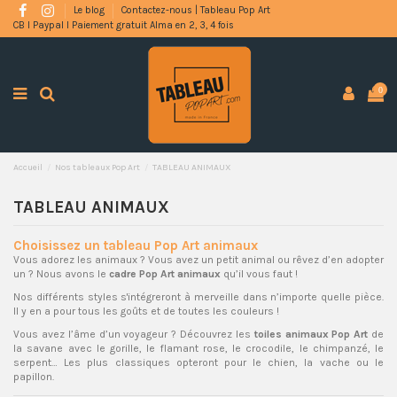
Le blog
Contactez-nous | Tableau Pop Art
CB l Paypal l Paiement gratuit Alma en 2, 3, 4 fois
0
Accueil
Nos tableaux Pop Art
TABLEAU ANIMAUX
TABLEAU ANIMAUX
Choisissez un tableau Pop Art animaux
Vous adorez les animaux ? Vous avez un petit animal ou rêvez d’en adopter
un ? Nous avons le
cadre Pop Art animaux
qu’il vous faut !
Nos différents styles s'intégreront à merveille dans n’importe quelle pièce.
Il y en a pour tous les goûts et de toutes les couleurs !
Vous avez l’âme d’un voyageur ? Découvrez les
toiles animaux Pop Art
de
la savane avec le gorille, le flamant rose, le crocodile, le chimpanzé, le
serpent… Les plus classiques opteront pour le chien, la vache ou le
papillon.