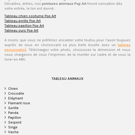
Décalées, drôles, nos
peintures animaux Pop Art
feront sensation dès
votre entrée, le ton est donné :
Tableau chien costume Pop Art
Tableau gorille Pop Art
Tableau papillon Pop Art
Tableau ours Pop Art
A moins que vous ne préfériez encadrer votre toutou pour l’avoir toujours
auprès de vous en choisissant sa plus belle bouille avec un
tableau
personnalisé
. Téléchargez votre photo, choisissez la dimension et nous
nous chargeons de vous l’imprimer, de la monter sur cadre et de vous la
livrer en 48h.
TABLEAU ANIMAUX
Chien
Crocodile
Eléphant
Flamant rose
Gorille
Panda
Papillon
Serpent
Singe
Vache